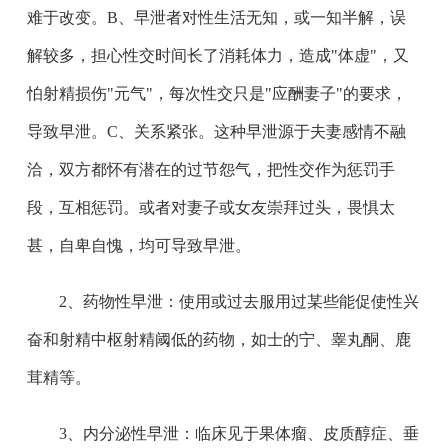
难于改变。B、早泄者对性生活无知，或一知半解，误
解较多，担心性交时间长了消耗体力，造成"体虚"，又
怕射精损伤"元气"，每次性交只是"应酬妻子"的要求，
导致早泄。C、关系紧张。这种早泄源于夫妻感情不融
洽，双方都怀有潜在的过节怨气，把性交作为惩罚手
段，互相惩罚。或者对妻子或女友崇拜过头，畏惧太
甚，自卑自愧，均可导致早泄。
2、药物性早泄：使用或过去服用过某些能促使性兴
奋和射精中枢射精阈低的药物，如士的宁、睾丸酮、鹿
茸精等。
3、内分泌性早泄：临床见于果体瘤、皮质醇症、垂